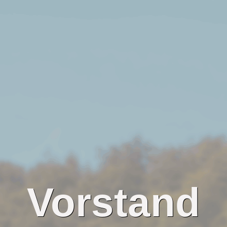
Vorstand