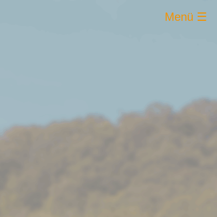
Menü ☰